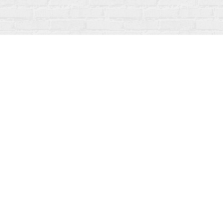
Online Kataloglar
Tüm Yaşam Alanlarında Sihirli Bir Dokunuş...
Tüm Hakları Saklıdır. © 2026.
Tüm Hakları Saklıdır. © 2026.