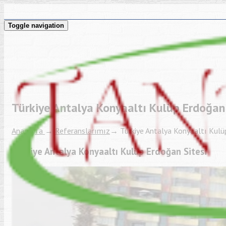
Toggle navigation
Türkiye Antalya Konyaaltı Kulüp Erdoğan 
Anasayfa
→
Referanslarımız
→
Türkiye Antalya Konyaaltı Kulü
Türkiye Antalya Konyaaltı Kulüp Erdoğan Sitesi