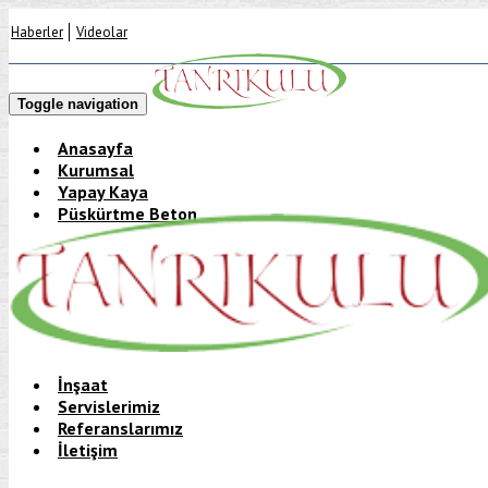
Haberler
Videolar
Toggle navigation
Anasayfa
Kurumsal
Yapay Kaya
Püskürtme Beton
Yapay Kaya
Anasayfa
→
Yapay Kaya
→
Yapay Kaya
Yapay Kaya
İnşaat
Servislerimiz
Referanslarımız
İletişim